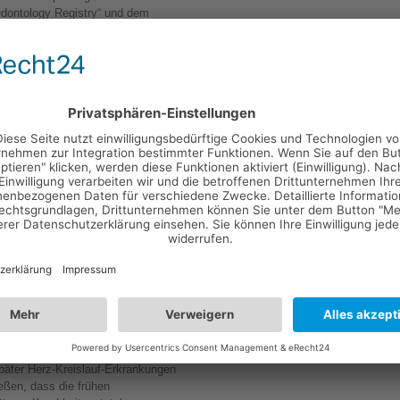
Odontology Registry“ und dem
Ästhetische Za
s 2018 laufende Daten zu rund
in Berlin
2 geboren wurden.
n Diagnosen im Kindesalter mit
farkt, Schlaganfall, koronare
errungen zu vermeiden, wurden
 am Bildungsgrad,
Risikoerhöhung
Zahn- und Zahnfleischerkrankungen
uläre Risiko deutlich. Um 45
slauf-Erkrankungen bei starker
Zahnfleischentzündung. Das Risiko
aries um 19 und bei
nt.
usammenhänge, die nicht
hinweisen, wie Studienautorin
tteilung betont: „Dies ist eine
nicht schließen, dass eine
päter Herz-Kreislauf-Erkrankungen
ießen, dass die frühen