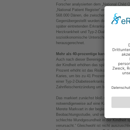
Forscher analysierten dem „National Child 
„National Patient Register“ entnommene, bi
568.000 Dänen, die zwischen 1963 und 197
Gegenübergestellt wurden die zahnärztliche
später eintretenden Erkrankungen wie Herzin
Herzkrankheit und Typ-2-Diabetes. Um Verz
sozioökonomische Unterschiede, gemessen
herausgerechnet.
Mehr als 40-prozentige kardiovaskuläre 
Auch nach dieser Bereinigung zeigte sich: 
der Kindheit erhöhen das spätere kardiovask
Prozent erhöht ist das Risiko von Herz-Krei
Karies, um bis zu 41 Prozent bei schwerer 
einer Typ-2-Diabeteserkrankung steigt bei K
Zahnfleischentzündung um bis zu 87 Proze
Das markiert zunächst bloß statistische Z
notwendigerweise auf eine Kausalbeziehung 
Merete Markvart in der begleitenden Pressemi
Beobachtungsstudie, und wir können daraus 
schlechte Mundgesundheit in der Kindheit s
verursacht.“ Gleichwohl ist nicht auszuschl