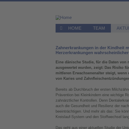
HOME
TEAM
AKTU
Zahnerkrankungen in der Kindheit 
Herzerkrankungen wahrscheinlicher
Eine dänische Studie, für die Daten von 
ausgewertet wurden, zeigt: Das Risiko fü
mittleren Erwachsenenalter steigt, wenn 
von Karies und Zahnfleischentzündungen
Bereits ab Durchbruch der ersten Milchzäh
Prävention bei Kleinkindern eine wichtige Ro
zahnärztlicher Kontrollen. Denn Dentalerk
auch die Gesundheit und Resilienz der nac
beeinträchtigen. Und mehr als das: Sie kön
Kreislauf-System und den Stoffwechsel langf
Das geht aus einer aktuellen Studie der Uni