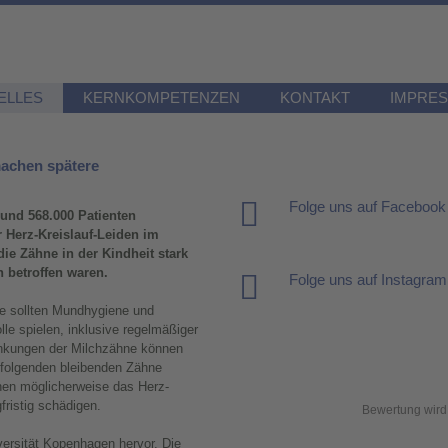
ELLES
KERNKOMPETENZEN
KONTAKT
IMPRE
machen spätere
Folge uns auf Facebook
rund 568.000 Patienten
r Herz-Kreislauf-Leiden im
die Zähne in der Kindheit stark
 betroffen waren.
Folge uns auf Instagram
ne sollten Mundhygiene und
lle spielen, inklusive regelmäßiger
rankungen der Milchzähne können
hfolgenden bleibenden Zähne
nen möglicherweise das Herz-
ristig schädigen.
Bewertung wird 
versität Kopenhagen hervor. Die