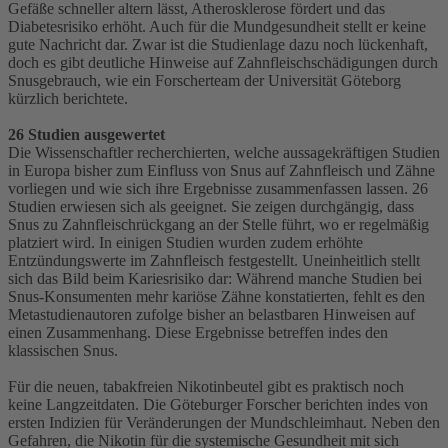
Gefäße schneller altern lässt, Atherosklerose fördert und das
Diabetesrisiko erhöht. Auch für die Mundgesundheit stellt er keine
gute Nachricht dar. Zwar ist die Studienlage dazu noch lückenhaft,
doch es gibt deutliche Hinweise auf Zahnfleischschädigungen durch
Snusgebrauch, wie ein Forscherteam der Universität Göteborg
kürzlich berichtete.
26 Studien ausgewertet
Die Wissenschaftler recherchierten, welche aussagekräftigen Studien
in Europa bisher zum Einfluss von Snus auf Zahnfleisch und Zähne
vorliegen und wie sich ihre Ergebnisse zusammenfassen lassen. 26
Studien erwiesen sich als geeignet. Sie zeigen durchgängig, dass
Snus zu Zahnfleischrückgang an der Stelle führt, wo er regelmäßig
platziert wird. In einigen Studien wurden zudem erhöhte
Entzündungswerte im Zahnfleisch festgestellt. Uneinheitlich stellt
sich das Bild beim Kariesrisiko dar: Während manche Studien bei
Snus-Konsumenten mehr kariöse Zähne konstatierten, fehlt es den
Metastudienautoren zufolge bisher an belastbaren Hinweisen auf
einen Zusammenhang. Diese Ergebnisse betreffen indes den
klassischen Snus.
Für die neuen, tabakfreien Nikotinbeutel gibt es praktisch noch
keine Langzeitdaten. Die Göteburger Forscher berichten indes von
ersten Indizien für Veränderungen der Mundschleimhaut. Neben den
Gefahren, die Nikotin für die systemische Gesundheit mit sich