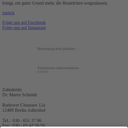
bringt, ein guter Grund mehr, die Beutelchen wegzulassen.
zurück
Folge uns auf Facebook
Folge uns auf Instagram
Bewertung wird geladen...
Ästhetische Zahnmediziner
in Berlin
Zahnärztin
Dr. Maren Schmidt
Rudower Chaussee 12a
12489 Berlin-Adlershof
Tel.: 030 - 651 37 96
Fax: 030 - 65 47 50 50