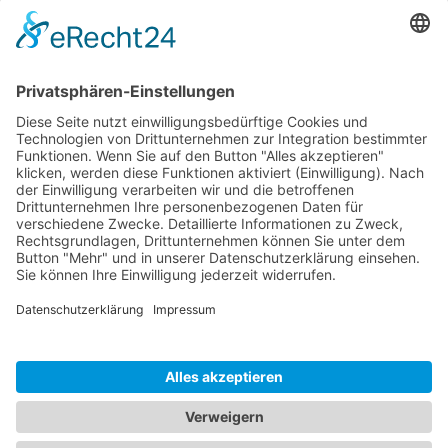
E-Mail:
info(at)denthetika.de
Praxisfilm anschauen
Sprechzeiten
Mo
12.00 bis 20.00 Uhr
09.00 bis 15.00 Uhr
Di
08.15 Uhr (professionelle Zahnreinigung)
Mi
Geschlossen (nach Vereinbarung)
Do
10.00 bis 19.00 Uhr
Fr
09.00 bis 12.00 Uhr
Einmalig veränderte Sprechzeiten:
Mittwoch 08.07. 9:00 bis 17:00 Uhr
Donnerstag 09.07. 9:00 bis 14:00 Uhr
Freitag 10.07. geschlossen